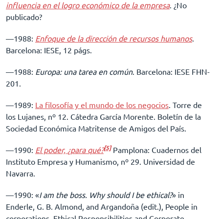
influencia en el logro económico de la empresa
. ¿No
publicado?
––1988:
Enfoque de la dirección de recursos humanos
.
Barcelona: IESE, 12 págs.
––1988:
Europa: una tarea en común
. Barcelona: IESE FHN-
201.
––1989:
La filosofía y el mundo de los negocios
. Torre de
los Lujanes, nº 12. Cátedra García Morente. Boletín de la
Sociedad Económica Matritense de Amigos del País.
[5]
––1990:
El poder, ¿para qué?
Pamplona: Cuadernos del
Instituto Empresa y Humanismo, nº 29. Universidad de
Navarra.
––1990: «
I am the boss. Why should I be ethical?
» in
Enderle, G. B. Almond, and Argandoña (edit.), People in
corporations. Ethical Responsibilities and Corporate