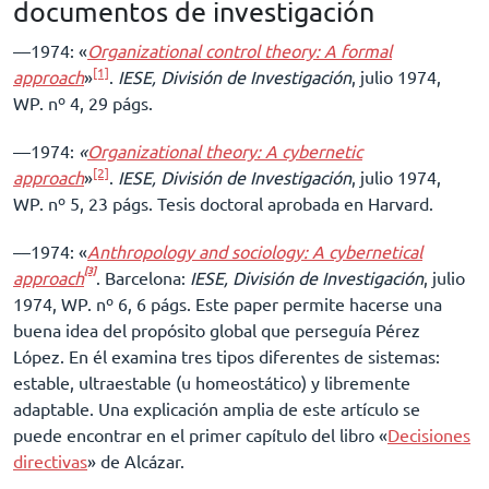
documentos de investigación
––1974: «
Organizational control theory: A formal
[1]
approach
»
.
IESE, División de Investigación
, julio 1974,
WP. nº 4, 29 págs.
––1974:
«
Organizational theory: A cybernetic
[2]
approach
»
.
IESE, División de Investigación
, julio 1974,
WP. nº 5, 23 págs. Tesis doctoral aprobada en Harvard.
––1974: «
Anthropology and sociology: A cybernetical
[3]
approach
. Barcelona:
IESE, División de Investigación
, julio
1974, WP. nº 6, 6 págs. Este paper permite hacerse una
buena idea del propósito global que perseguía Pérez
López. En él examina tres tipos diferentes de sistemas:
estable, ultraestable (u homeostático) y libremente
adaptable. Una explicación amplia de este artículo se
puede encontrar en el primer capítulo del libro «
Decisiones
directivas
» de Alcázar.