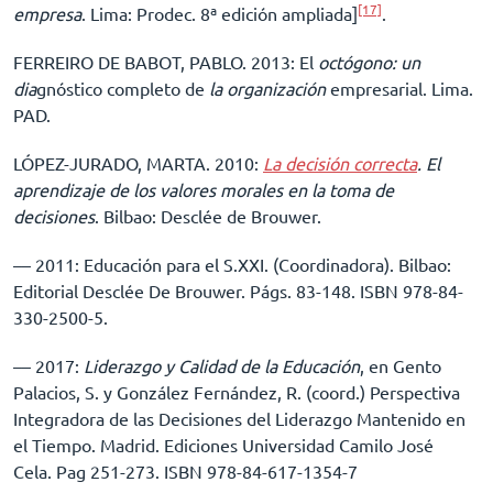
[17]
empresa
. Lima: Prodec. 8ª edición ampliada]
.
FERREIRO DE BABOT, PABLO. 2013: El
octógono: un
dia
gnóstico completo de
la organización
empresarial. Lima.
PAD.
LÓPEZ-JURADO, MARTA. 2010:
La decisión correcta
.
El
aprendizaje de los valores morales en la toma de
decisiones
. Bilbao: Desclée de Brouwer.
–– 2011: Educación para el S.XXI. (Coordinadora). Bilbao:
Editorial Desclée De Brouwer. Págs. 83-148. ISBN 978-84-
330-2500-5.
–– 2017:
Liderazgo y Calidad de la Educación
, en Gento
Palacios, S. y González Fernández, R. (coord.) Perspectiva
Integradora de las Decisiones del Liderazgo Mantenido en
el Tiempo. Madrid. Ediciones Universidad Camilo José
Cela. Pag 251-273. ISBN 978-84-617-1354-7