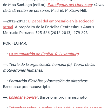
de Mon Santiago (editor),
Paradigmas del Liderazgo
: claves
de la dirección de personas
. Madrid: McGraw-Hill.
––2012-2013 :
El papel del empresario en la sociedad
actual
. A propósito de la Encíclica Centessimus Annus.
Mercurio Peruano. 525-526 (2012-2013): 279-293
POR FECHAR:
––:
La acumulación de Capital. R. Luxemburg
.
––:
Teoría de la organización humana (b). Teoría de las
motivaciones humanas
.
––:
Formación filosófica y formación de directivos
.
Barcelona: pro manuscripto.
––:
Enseñar a pensar
. Barcelona: pro manuscripto.
––:
Entrevista sobre la mujer: «Aun está la casa sin barrer»
.