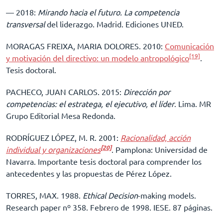
–– 2018:
Mirando hacia el futuro. La competencia
transversal
del liderazgo. Madrid. Ediciones UNED.
MORAGAS FREIXA, MARIA DOLORES. 2010:
Comunicación
[19]
y motivación del directivo: un modelo antropológico
.
Tesis doctoral.
PACHECO, JUAN CARLOS. 2015:
Dirección por
competencias: el estratega, el ejecutivo, el líder
. Lima. MR
Grupo Editorial Mesa Redonda.
RODRÍGUEZ LÓPEZ, M. R. 2001:
Racionalidad, acción
[20]
individual y organizaciones
. Pamplona: Universidad de
Navarra. Importante tesis doctoral para comprender los
antecedentes y las propuestas de Pérez López.
TORRES, MAX. 1988.
Ethical Decision
-making models.
Research paper nº 358. Febrero de 1998. IESE. 87 páginas.