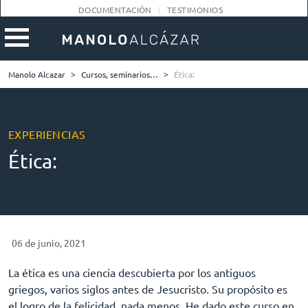
DOCUMENTACIÓN
TESTIMONIOS
Manolo Alcazar
>
Cursos, seminarios…
>
Ética:
EXPERIENCIAS
Ética:
06 de junio, 2021
La ética es una ciencia descubierta por los antiguos
griegos, varios siglos antes de Jesucristo. Su propósito es
el logro de la felicidad, nada menos. He dado este curso en