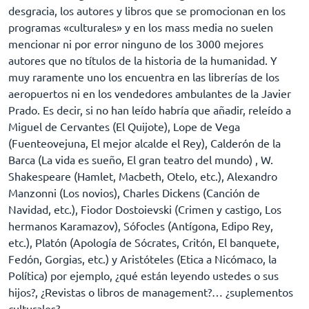
desgracia, los autores y libros que se promocionan en los
programas «culturales» y en los mass media no suelen
mencionar ni por error ninguno de los 3000 mejores
autores que no títulos de la historia de la humanidad. Y
muy raramente uno los encuentra en las librerías de los
aeropuertos ni en los vendedores ambulantes de la Javier
Prado. Es decir, si no han leído habría que añadir, releído a
Miguel de Cervantes (El Quijote), Lope de Vega
(Fuenteovejuna, El mejor alcalde el Rey), Calderón de la
Barca (La vida es sueño, El gran teatro del mundo) , W.
Shakespeare (Hamlet, Macbeth, Otelo, etc.), Alexandro
Manzonni (Los novios), Charles Dickens (Canción de
Navidad, etc.), Fiodor Dostoievski (Crimen y castigo, Los
hermanos Karamazov), Sófocles (Antígona, Edipo Rey,
etc.), Platón (Apología de Sócrates, Critón, El banquete,
Fedón, Gorgias, etc.) y Aristóteles (Etica a Nicómaco, la
Política) por ejemplo, ¿qué están leyendo ustedes o sus
hijos?, ¿Revistas o libros de management?… ¿suplementos
culturales?…