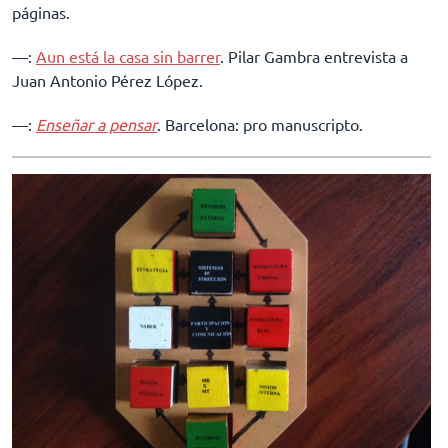
páginas.
––:
Aun está la casa sin barrer
. Pilar Gambra entrevista a
Juan Antonio Pérez López.
––:
Enseñar a pensar
. Barcelona: pro manuscripto.