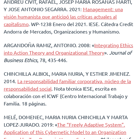
ANDREU CIVIT, RAFAEL, JOSEP MARIA ROSANAS MARTI,
Y JOSE ANTONIO SEGARRA. 2021:
Management: una
visión humanista que anticipó las críticas actuales al
capitalismo
. WP-1238 Enero del 2021. IESE. Cátedra Credit
Andorra de Mercados, Organizaciones y Humanismo.
ARGANDOÑA RAMIZ, ANTONIO. 2008: «
Integrating Ethics
into Action Theory and Organizational Theory
».
Journal of
Business Ethics
, 78, 435-446.
CHINCHILLA ALBIOL, MARIA NURIA, Y ESTHER JIMENEZ.
2014.
La responsabilidad familiar corporativa, núcleo de la
responsabilidad social
. Nota técnica IESE, escrita en
colaboración con el ICWF (Centro Internacional Trabajo y
Familia. 18 páginas.
MELÉ, DOMENEC, MARIA NURIA CHINCHILLA Y MARTA
LOPEZ-JURADO. 2019: «
The “Freely Adaptive System”.
Application of this Cybernetic Model to an Organization