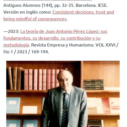
Antiguos Alumnos (144), pp. 32-35. Barcelona. IESE.
Versión en inglés como:
Consistent decisions, trust and
being mindful of consequences
.
––2023:
La teoría de Juan Antonio Pérez López: sus
fundamentos, su desarrollo, su contribución y su
metodología
. Revista Empresa y Humanismo. VOL XXVI /
No 1 / 2023 / 169-194.