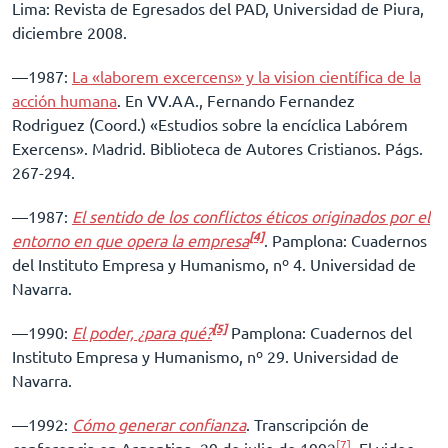
Lima: Revista de Egresados del PAD, Universidad de Piura,
diciembre 2008.
––1987:
La «laborem excercens» y la vision científica de la
acción humana
. En VV.AA., Fernando Fernandez
Rodriguez (Coord.) «Estudios sobre la encíclica Labórem
Exercens». Madrid. Biblioteca de Autores Cristianos. Págs.
267-294.
––1987:
El sentido de los conflictos éticos originados por el
[4]
entorno en que opera la empresa
. Pamplona: Cuadernos
del Instituto Empresa y Humanismo, nº 4. Universidad de
Navarra.
[5]
––1990:
El poder, ¿para qué?
Pamplona: Cuadernos del
Instituto Empresa y Humanismo, nº 29. Universidad de
Navarra.
––1992:
Cómo generar confianza
. Transcripción de
[7]