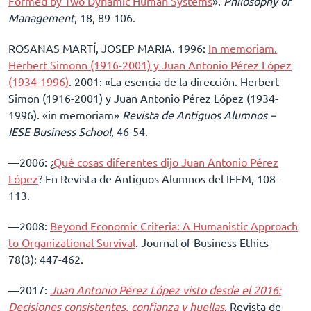
Formed by Two Dynamic Human Systems
».
Philosophy of
Management
, 18, 89-106.
ROSANAS MARTÍ, JOSEP MARIA. 1996:
In memoriam.
Herbert Simonn (1916-2001) y Juan Antonio Pérez López
(1934-1996)
. 2001: «La esencia de la dirección. Herbert
Simon (1916-2001) y Juan Antonio Pérez López (1934-
1996). «in memoriam»
Revista de Antiguos Alumnos –
IESE Business School
, 46-54.
––2006: ¿
Qué cosas diferentes dijo Juan Antonio Pérez
López
? En Revista de Antiguos Alumnos del IEEM, 108-
113.
––2008:
Beyond Economic Criteria: A Humanistic Approach
to Organizational Survival
. Journal of Business Ethics
78(3): 447-462.
––2017:
Juan Antonio Pérez López visto desde el 2016:
Decisiones consistentes, confianza y huellas
. Revista de