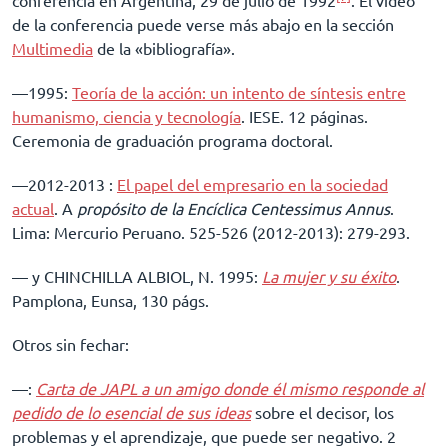
conferencia en Argentina, 29 de julio de 1992
. El video
de la conferencia puede verse más abajo en la sección
Multimedia
de la «bibliografía».
––1995:
Teoría de la acción: un intento de síntesis entre
humanismo, ciencia y tecnología
. IESE. 12 páginas.
Ceremonia de graduación programa doctoral.
––2012-2013 :
El papel del empresario en la sociedad
actual
. A
propósito de la Encíclica Centessimus Annus
.
Lima: Mercurio Peruano. 525-526 (2012-2013): 279-293.
–– y CHINCHILLA ALBIOL, N. 1995:
La mujer y su éxito
.
Pamplona, Eunsa, 130 págs.
Otros sin fechar:
––:
Carta de JAPL a un amigo donde él mismo responde al
pedido de lo esencial de sus ideas
sobre el decisor, los
problemas y el aprendizaje, que puede ser negativo. 2