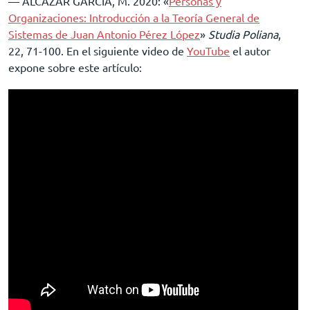
–– ALCAZAR GARCIA, M. 2020: «
Personas y
Organizaciones: Introducción a la Teoría General de
Sistemas de Juan Antonio Pérez López
»
Studia Poliana
,
22, 71-100. En el siguiente video de
YouTube
el autor
expone sobre este artículo: