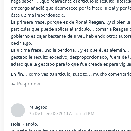
haga saber– …que realmente el articulo le resulto interes
embargo añadió que desmerece por la frase inicial y por la 
ésta ultima imperdonable.
La primera frase, porque es de Ronal Reagan…y si bien la
particular que puede aplicar al articulo… tomar a Reagan 
gobierno es bajar bastante de nivel, habiendo otros autore
decir algo.
La ultima frase…no la perdona… y es que él es alemán…; 
gestapo le resulto excesivo, desproporcionado, fuera de l
aclaro que la gestapo para lo que fue creada es para vigila
En fin… como ves tu articulo, suscito… mucho comentario 
Responder
dice:
Milagros
25 De Enero De 2013 A Las 5:51 PM
Hola Manolo.
Tu articulo resulto en una revolucion de comentarios en mi