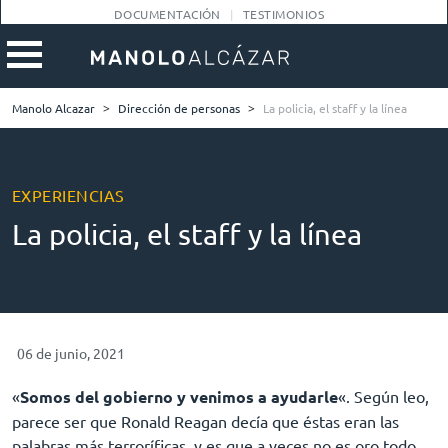
DOCUMENTACIÓN
TESTIMONIOS
Manolo Alcazar
>
Dirección de personas
>
La policia, el staff y la línea
EXPERIENCIAS
La policia, el staff y la línea
06 de junio, 2021
«
Somos del gobierno y venimos a ayudarle
«. Según leo,
parece ser que Ronald Reagan decía que éstas eran las
palabras más terroríficas, y es que a veces no es oro todo