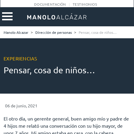
DOCUMENTACIÓN
TESTIMONIOS
Manolo Alcazar
>
Dirección de personas
>
Pensar, cosa de niños…
EXPERIENCIAS
Pensar, cosa de niños…
06 de junio, 2021
El otro día, un gerente general, buen amigo mío y padre de
4 hijos me relató una conversación con su hijo mayor, de
unos 7 años. Mi amigo estaba en casa, con la cabeza